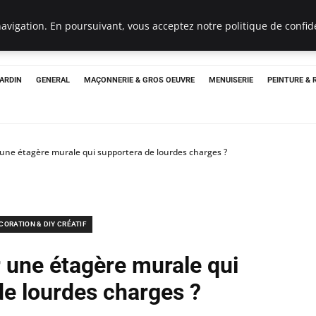
Un Pro
avigation. En poursuivant, vous acceptez notre politique de confide
JARDIN
GENERAL
MAÇONNERIE & GROS OEUVRE
MENUISERIE
PEINTURE &
ne étagère murale qui supportera de lourdes charges ?
CORATION & DIY CRÉATIF
une étagère murale qui
de lourdes charges ?