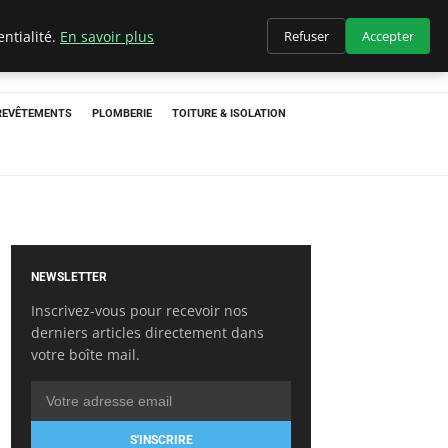
ntialité.
En savoir plus
Refuser
Accepter
 REVÊTEMENTS
PLOMBERIE
TOITURE & ISOLATION
NEWSLETTER
Inscrivez-vous pour recevoir nos
derniers articles directement dans
votre boîte mail.
S'INSCRIRE