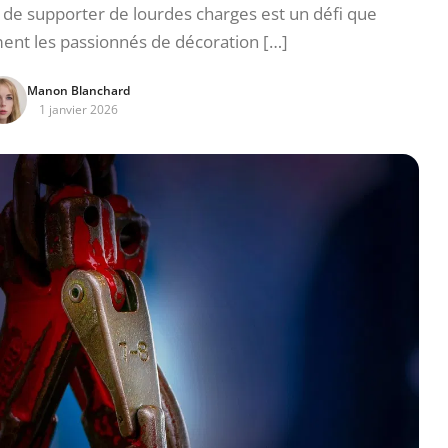
de supporter de lourdes charges est un défi que
nt les passionnés de décoration […]
Manon Blanchard
1 janvier 2026