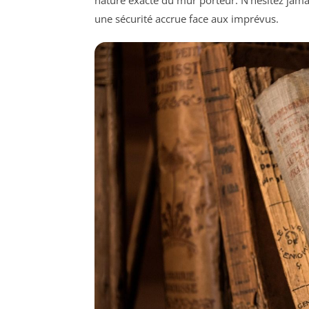
nature exacte du mur porteur. N’hésitez jama
une sécurité accrue face aux imprévus.