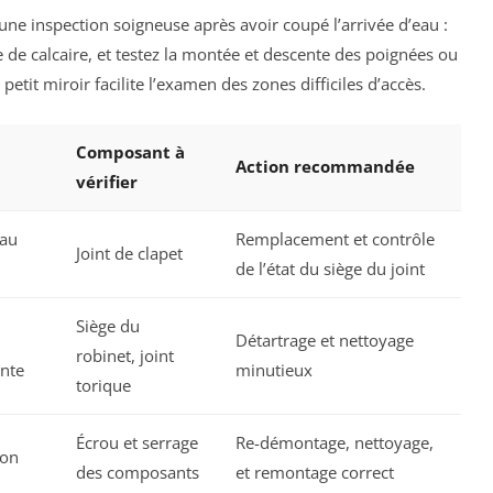
une inspection soigneuse après avoir coupé l’arrivée d’eau :
e de calcaire, et testez la montée et descente des poignées ou
etit miroir facilite l’examen des zones difficiles d’accès.
Composant à
Action recommandée
vérifier
 au
Remplacement et contrôle
Joint de clapet
de l’état du siège du joint
Siège du
Détartrage et nettoyage
robinet, joint
ante
minutieux
torique
Écrou et serrage
Re-démontage, nettoyage,
ion
des composants
et remontage correct