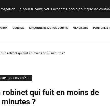
Un Pro
avigation. En poursuivant, vous acceptez notre politique de confide
JARDIN
GENERAL
MAÇONNERIE & GROS OEUVRE
MENUISERIE
PEINTURE &
un robinet qui fuit en moins de 30 minutes ?
CORATION & DIY CRÉATIF
robinet qui fuit en moins de
 minutes ?