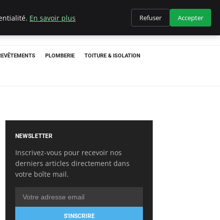
ntialité.
En savoir plus
Refuser
Accepter
 REVÊTEMENTS
PLOMBERIE
TOITURE & ISOLATION
NEWSLETTER
Inscrivez-vous pour recevoir nos
derniers articles directement dans
votre boîte mail.
S'INSCRIRE