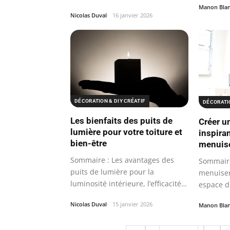
Manon Bla
Nicolas Duval
16 janvier 2026
DÉCORATION & DIY CRÉATIF
DÉCORATIO
Les bienfaits des puits de
Créer u
lumière pour votre toiture et
inspira
bien-être
menuise
Sommaire : Les avantages des
Sommaire
puits de lumière pour la
menuiser
luminosité intérieure, l’efficacité…
espace de
Nicolas Duval
15 janvier 2026
Manon Bla