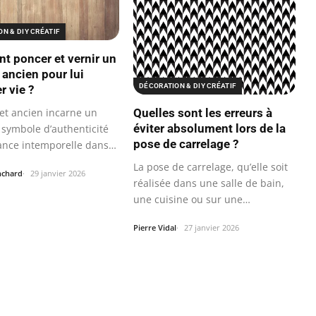
N & DIY CRÉATIF
 poncer et vernir un
 ancien pour lui
DÉCORATION & DIY CRÉATIF
r vie ?
et ancien incarne un
Quelles sont les erreurs à
éviter absolument lors de la
 symbole d’authenticité
pose de carrelage ?
gance intemporelle dans
La pose de carrelage, qu’elle soit
nchard
29 janvier 2026
réalisée dans une salle de bain,
une cuisine ou sur une…
Pierre Vidal
27 janvier 2026