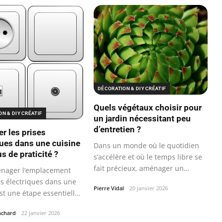
DÉCORATION & DIY CRÉATIF
Quels végétaux choisir pour
N & DIY CRÉATIF
un jardin nécessitant peu
d’entretien ?
er les prises
ques dans une cuisine
Dans un monde où le quotidien
s de praticité ?
s’accélère et où le temps libre se
fait précieux, aménager un
nager l’emplacement
jardin…
es électriques dans une
Pierre Vidal
20 janvier 2026
st une étape essentielle
nchard
22 janvier 2026