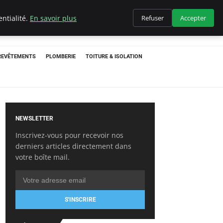
ntialité.
En savoir plus
Refuser
Accepter
 REVÊTEMENTS
PLOMBERIE
TOITURE & ISOLATION
NEWSLETTER
Inscrivez-vous pour recevoir nos
derniers articles directement dans
votre boîte mail.
S'INSCRIRE