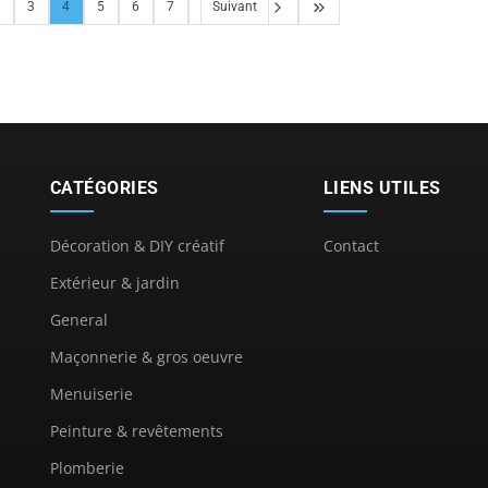
3
4
5
6
7
Suivant
CATÉGORIES
LIENS UTILES
Décoration & DIY créatif
Contact
Extérieur & jardin
General
Maçonnerie & gros oeuvre
Menuiserie
Peinture & revêtements
Plomberie