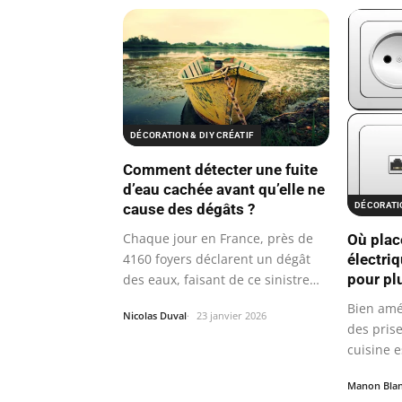
DÉCORATION & DIY CRÉATIF
Comment détecter une fuite
d’eau cachée avant qu’elle ne
DÉCORATIO
cause des dégâts ?
Chaque jour en France, près de
Où plac
électri
4160 foyers déclarent un dégât
pour plu
des eaux, faisant de ce sinistre
la…
Bien amé
Nicolas Duval
23 janvier 2026
des pris
cuisine e
pour…
Manon Bla