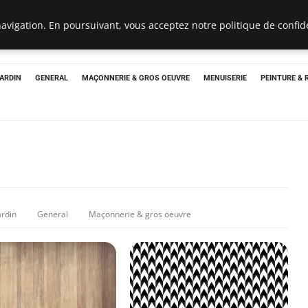
Un Pro
avigation. En poursuivant, vous acceptez notre politique de confide
JARDIN
GENERAL
MAÇONNERIE & GROS OEUVRE
MENUISERIE
PEINTURE &
ardin
General
Maçonnerie & gros oeuvre