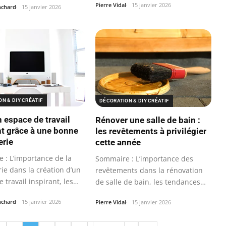
Pierre Vidal
15 janvier 2026
nchard
15 janvier 2026
N & DIY CRÉATIF
DÉCORATION & DIY CRÉATIF
n espace de travail
Rénover une salle de bain :
nt grâce à une bonne
les revêtements à privilégier
rie
cette année
 : L’importance de la
Sommaire : L’importance des
ie dans la création d’un
revêtements dans la rénovation
 travail inspirant, les…
de salle de bain, les tendances…
nchard
15 janvier 2026
Pierre Vidal
15 janvier 2026