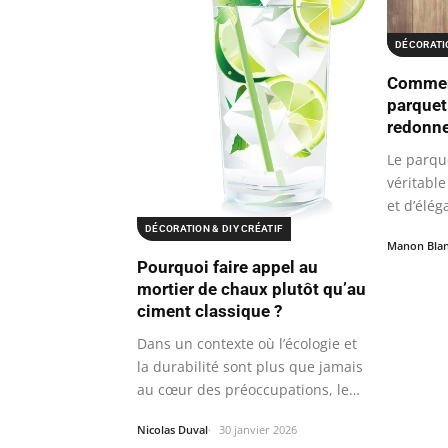
DÉCORATIO
Comment
parquet
redonne
Le parqu
véritable
et d’élé
nos…
DÉCORATION & DIY CRÉATIF
Manon Bla
Pourquoi faire appel au
mortier de chaux plutôt qu’au
ciment classique ?
Dans un contexte où l’écologie et
la durabilité sont plus que jamais
au cœur des préoccupations, le…
Nicolas Duval
30 janvier 2026