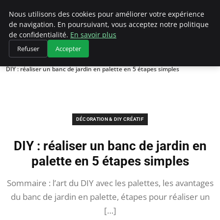
Bricoler Comme Un Pro
Nous utilisons des cookies pour améliorer votre expérience
de navigation. En poursuivant, vous acceptez notre politique
de confidentialité.
En savoir plus
Refuser
Accepter
Accueil
Décoration & DIY créatif
DIY : réaliser un banc de jardin en palette en 5 étapes simples
DÉCORATION & DIY CRÉATIF
DIY : réaliser un banc de jardin en
palette en 5 étapes simples
Sommaire : l’art du DIY avec les palettes, les avantages
du banc de jardin en palette, étapes pour réaliser un
[…]