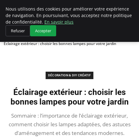
Bricoler Comme Un Pro
Nous utilisons des cookies pour améliorer votre expérience
de navigation. En poursuivant, vous acceptez notre politique
de confidentialité.
En savoir plus
Refuser
Accepter
Accueil
Décoration & DIY créatif
Éclairage extérieur : choisir les bonnes lampes pour votre jardin
DÉCORATION & DIY CRÉATIF
Éclairage extérieur : choisir les
bonnes lampes pour votre jardin
Sommaire : l’importance de l’éclairage extérieur,
comment choisir les lampes adaptées, des astuces
d’aménagement et des tendances modernes.