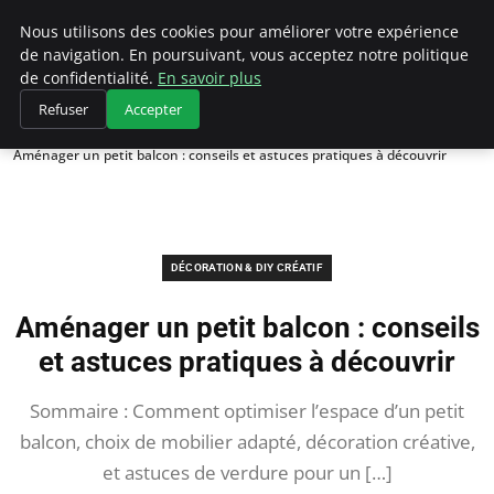
Bricoler Comme Un Pro
Nous utilisons des cookies pour améliorer votre expérience
de navigation. En poursuivant, vous acceptez notre politique
de confidentialité.
En savoir plus
Refuser
Accepter
Accueil
Décoration & DIY créatif
Aménager un petit balcon : conseils et astuces pratiques à découvrir
DÉCORATION & DIY CRÉATIF
Aménager un petit balcon : conseils
et astuces pratiques à découvrir
Sommaire : Comment optimiser l’espace d’un petit
balcon, choix de mobilier adapté, décoration créative,
et astuces de verdure pour un […]