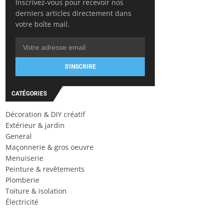
Inscrivez-vous pour recevoir nos
derniers articles directement dans
votre boîte mail.
S'INSCRIRE
CATÉGORIES
Décoration & DIY créatif
Extérieur & jardin
General
Maçonnerie & gros oeuvre
Menuiserie
Peinture & revêtements
Plomberie
Toiture & isolation
Électricité