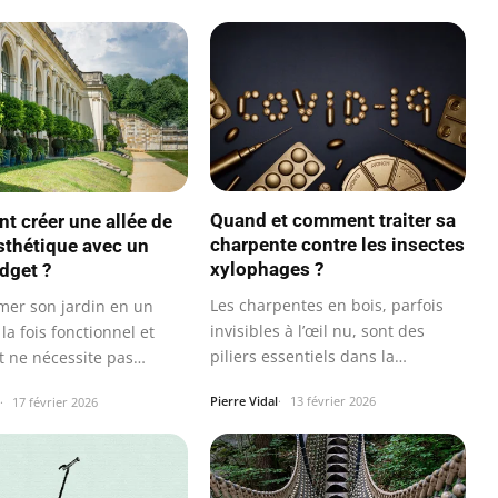
Quand et comment traiter sa
 créer une allée de
charpente contre les insectes
esthétique avec un
xylophages ?
udget ?
Les charpentes en bois, parfois
mer son jardin en un
invisibles à l’œil nu, sont des
la fois fonctionnel et
piliers essentiels dans la…
 ne nécessite pas
nt un…
Pierre Vidal
13 février 2026
17 février 2026