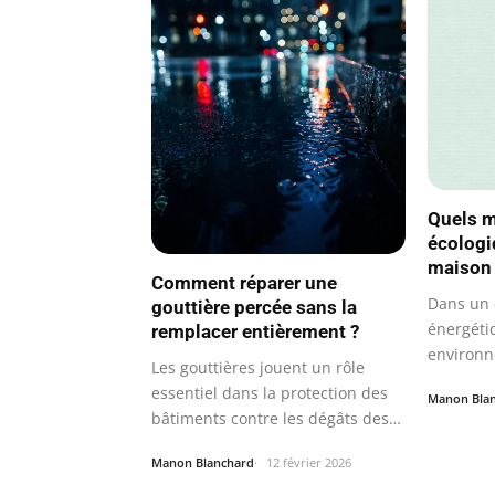
Quels m
écologi
maison
Comment réparer une
Dans un c
gouttière percée sans la
énergéti
remplacer entièrement ?
environ
Les gouttières jouent un rôle
essentiel dans la protection des
Manon Bla
bâtiments contre les dégâts des…
Manon Blanchard
12 février 2026