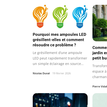
Pourquoi mes ampoules LED
grésillent-elles et comment
résoudre ce problème ?
Comment
Le grésillement d’une ampoule
jardin 
petit b
LED peut rapidement transformer
un simple éclairage en source
Transfor
de…
espace à 
Nicolas Duval
19 février 2026
charmant
forcéme
Pierre Vidal