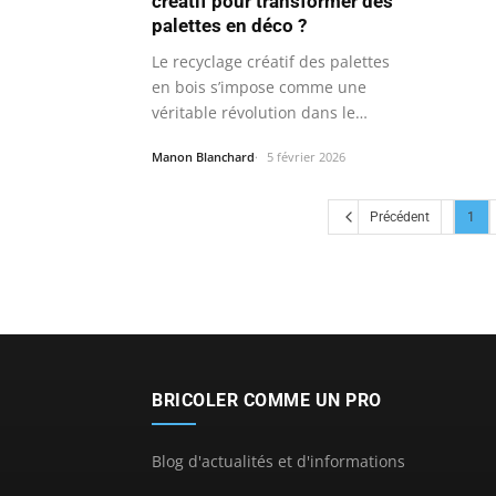
créatif pour transformer des
palettes en déco ?
Le recyclage créatif des palettes
en bois s’impose comme une
véritable révolution dans le
monde du…
Manon Blanchard
5 février 2026
Précédent
1
BRICOLER COMME UN PRO
Blog d'actualités et d'informations