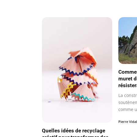
Commen
muret d
résiste
La const
soutènem
comme un
efficace
Pierre Vidal
Quelles idées de recyclage