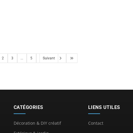
2
3
...
5
Suivant
CATÉGORIES
LIENS UTILES
Décoration & DIY créatif
Contact