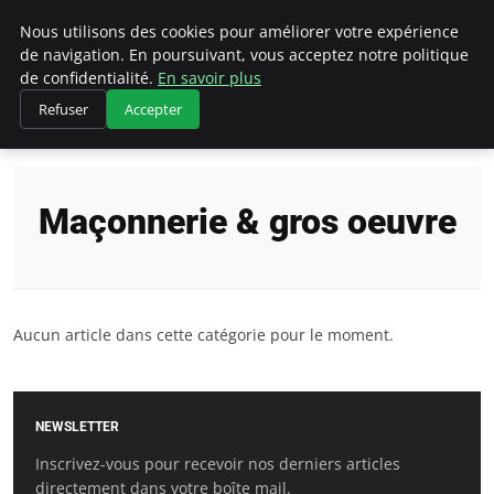
Bricoler Comme Un Pro
Nous utilisons des cookies pour améliorer votre expérience
de navigation. En poursuivant, vous acceptez notre politique
de confidentialité.
En savoir plus
Refuser
Accepter
Accueil
Maçonnerie & gros oeuvre
Maçonnerie & gros oeuvre
Aucun article dans cette catégorie pour le moment.
NEWSLETTER
Inscrivez-vous pour recevoir nos derniers articles
directement dans votre boîte mail.