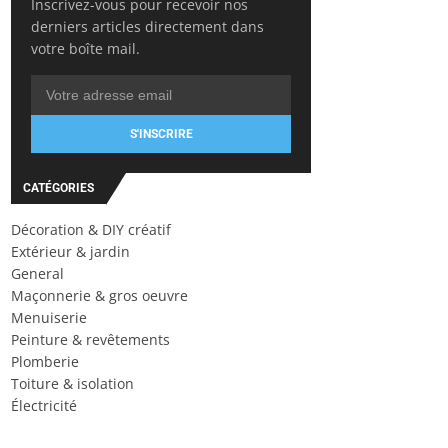
Inscrivez-vous pour recevoir nos
derniers articles directement dans
votre boîte mail.
S'INSCRIRE
CATÉGORIES
Décoration & DIY créatif
Extérieur & jardin
General
Maçonnerie & gros oeuvre
Menuiserie
Peinture & revêtements
Plomberie
Toiture & isolation
Électricité