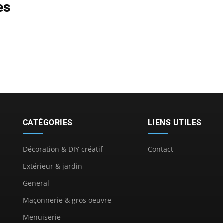
es
CATÉGORIES
LIENS UTILES
Décoration & DIY créatif
Contact
Extérieur & jardin
General
Maçonnerie & gros oeuvre
Menuiserie