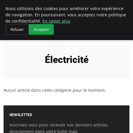
Bricoler Comme Un Pro
Nous utilisons des cookies pour améliorer votre expérience
de navigation. En poursuivant, vous acceptez notre politique
de confidentialité.
En savoir plus
Refuser
Accepter
Accueil
Électricité
Électricité
Aucun article dans cette catégorie pour le moment.
NEWSLETTER
Inscrivez-vous pour recevoir nos derniers articles
directement dans votre boîte mail.