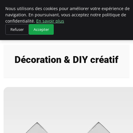
Bricoler Comme Un Pro
Nous utilisons des cookies pour améliorer votre expérience de
navigation. En poursuivant, vous acceptez notre politique de
confidentialité.
En savoir plus
Refuser
Accepter
Accueil
Décoration & DIY créatif
Décoration & DIY créatif