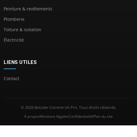
Peinture & revêtements
Plomberie
Toiture & isolation
Électricité
LIENS UTILES
Contact
© 2026 Bricoler Comme Un Pro. Tous droits réservés.
À propos
Mentions légales
Confidentialité
Plan du site