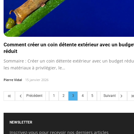
Comment créer un coin détente extérieur avec un budge
réduit
Sommaire : Créer un coin détente extérieur avec un budget rédui
les matériaux à privilégier, le…
Pierre Vidal
15 janvier 2026
Précédent
1
2
3
4
5
Suivant
NEWSLETTER
Inscrivez-vous pour recevoir nos derniers articles