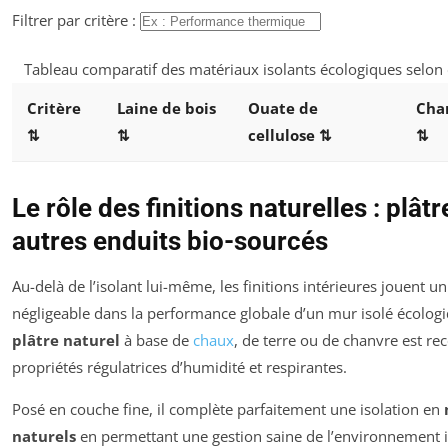
Filtrer par critère :
Tableau comparatif des matériaux isolants écologiques selon d
Critère
Laine de bois
Ouate de
Cha
⇅
⇅
cellulose
⇅
⇅
Le rôle des finitions naturelles : plâtr
autres enduits bio-sourcés
Au-delà de l’isolant lui-même, les finitions intérieures jouent u
négligeable dans la performance globale d’un mur isolé écolog
plâtre naturel
à base de
chaux
, de terre ou de chanvre est r
propriétés régulatrices d’humidité et respirantes.
Posé en couche fine, il complète parfaitement une isolation en
naturels
en permettant une gestion saine de l’environnement i