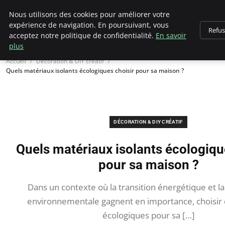
Bricoler Comme Un Pro
Nous utilisons des cookies pour améliorer votre
expérience de navigation. En poursuivant, vous
Refus
acceptez notre politique de confidentialité.
En savoir
plus
Accueil
Décoration & DIY créatif
Quels matériaux isolants écologiques choisir pour sa maison ?
DÉCORATION & DIY CRÉATIF
Quels matériaux isolants écologiqu
pour sa maison ?
Dans un contexte où la transition énergétique et l
environnementale gagnent en importance, choisir 
écologiques pour sa […]